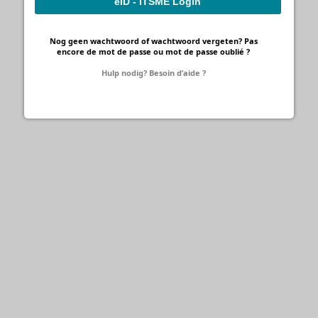
eID - ITSME Login
Nog geen wachtwoord of wachtwoord vergeten? Pas
encore de mot de passe ou mot de passe oublié ?
Hulp nodig? Besoin d’aide ?
Talent Belgium by BOSA