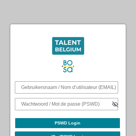
PSWD Login
Gebruikersnaam / Nom d’utilisateur (EMAIL)
Wachtwoord / Mot de passe (PSWD)